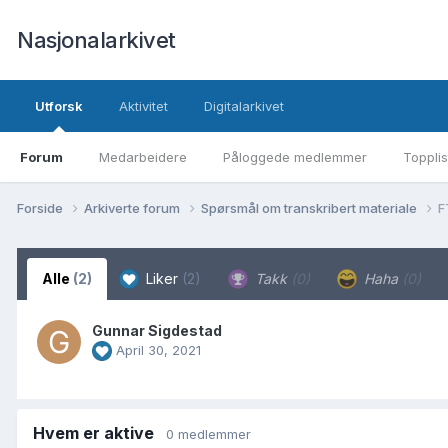
Nasjonalarkivet
Utforsk
Aktivitet
Digitalarkivet
Forum
Medarbeidere
Påloggede medlemmer
Topplis
Forside
Arkiverte forum
Spørsmål om transkribert materiale
F
Alle
(2)
Liker
(2)
Takk
(0)
Haha
(0)
Gunnar Sigdestad
April 30, 2021
Hvem er aktive
0 medlemmer