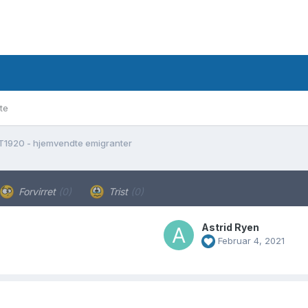
te
T1920 - hjemvendte emigranter
Forvirret
(0)
Trist
(0)
Astrid Ryen
Februar 4, 2021