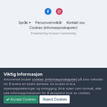
Språk
Personvernvilkår
Kontakt oss
Cookies (informasjonskapsler)
Powered by Invision Community
Viktig Informasjon
Arkivverket bruker
cookies (informasjonskapsler)
på sine nettsider
for å levere en bedre tjeneste. De brukes til bl.a.
skjemaoppdateringer og innlogging. Bruk siden som normalt, eller
lukk informasjonsboksen for å akseptere bruk av cookies.
Accept Cookies
Reject Cookies