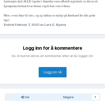
I prinsipet skal ALLE vigsler i Amerika vera offisielt registrert, so det er eit
kjempemysterium kvar denne vigsli kan vera å finna.
Men «voni døyr til sist», og eg takkar so mykje på førehand for alle gode
tips!
Endret
Februar 7, 2021
av Lars E. Øyane
Logg inn for å kommentere
Du vil kunne skrive en kommentar etter at du logger inn
Logg inn nå
Del
Følgere
1