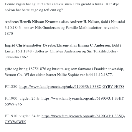
Denne vigsli har eg leitt etter i årevis, men aldri greidd å fínna. Kanskje
nokon har betre auge og teft enn eg?
Andreas Henrik Nilsson Kvamme
Andrew H. Nelson,
alias
fødd i Naustdal
3.10.1843 - son av Nils Gunderson og Pernille Mathiasdotter - utvandra
1870
Ingrid Christensdotter Øvrebø/Ekrene
Emma C. Anderson,
alias
fødd i
Luster 16.1.1848 - dotter av Christen Andersson og Siri Torkildsdotter -
utvandra 1862
gifte seg kring 1875/1876 og busette seg som farmarar i Franklin township,
Vernon Co., WI der eldste barnet Nellie Sophie var fødd 11.12.1877.
FT1880:
https://www.familysearch.org/ark:/61903/3:1:33SQ-GYBV-9HYQ
FT1900: vigde i 25 år:
https://www.familysearch.org/ark:/61903/3:1:S3HY-
6SW9-74N
FT1910: vigde i 34 år:
https://www.familysearch.org/ark:/61903/3:1:33SQ-
GYYV-SWJK