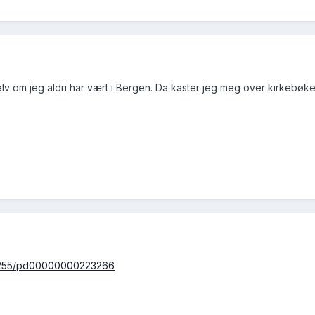
selv om jeg aldri har vært i Bergen. Da kaster jeg meg over kirkebø
ew/255/pd00000000223266