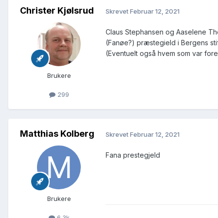
Christer Kjølsrud
Skrevet
Februar 12, 2021
Claus Stephansen og Aaselene Thorch
(Fanøe?) præstegield i Bergens stif
(Eventuelt også hvem som var foreldr
Brukere
299
Matthias Kolberg
Skrevet
Februar 12, 2021
Fana prestegjeld
Brukere
6.3k