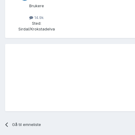
Brukere
14.9k
Sted
:
Sirdal/Krokstadelva
Gå til emneliste