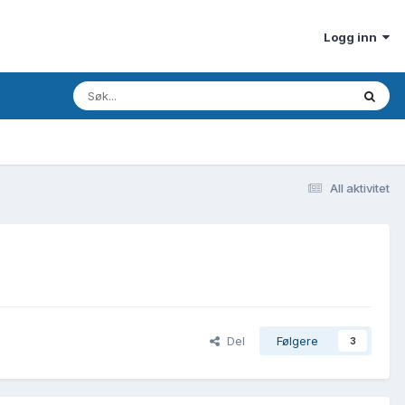
Logg inn
All aktivitet
Del
Følgere
3