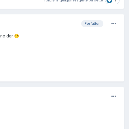
1
Torbjørn Igelkjøn reagerte på dette
Forfatter
kene der
🙂