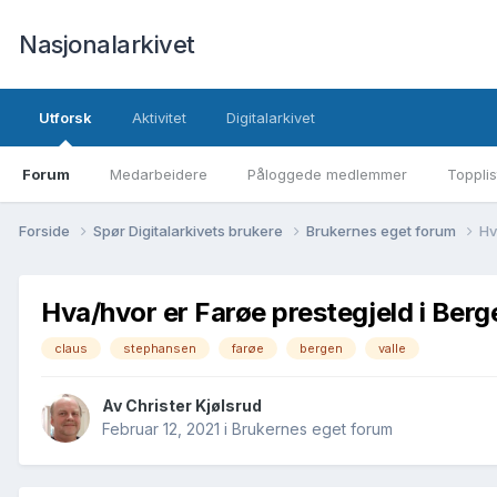
Nasjonalarkivet
Utforsk
Aktivitet
Digitalarkivet
Forum
Medarbeidere
Påloggede medlemmer
Topplis
Forside
Spør Digitalarkivets brukere
Brukernes eget forum
Hv
Hva/hvor er Farøe prestegjeld i Berge
claus
stephansen
farøe
bergen
valle
Av Christer Kjølsrud
Februar 12, 2021
i
Brukernes eget forum