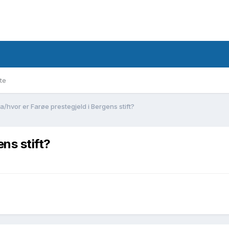
te
a/hvor er Farøe prestegjeld i Bergens stift?
ns stift?