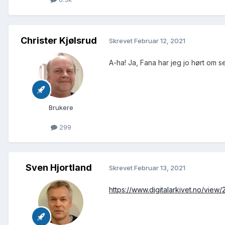
Christer Kjølsrud
Skrevet
Februar 12, 2021
A-ha! Ja, Fana har jeg jo hørt om 
Brukere
299
Sven Hjortland
Skrevet
Februar 13, 2021
https://www.digitalarkivet.no/vi