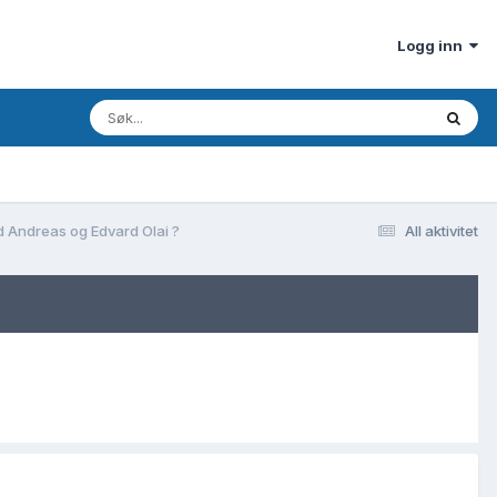
Logg inn
id Andreas og Edvard Olai ?
All aktivitet