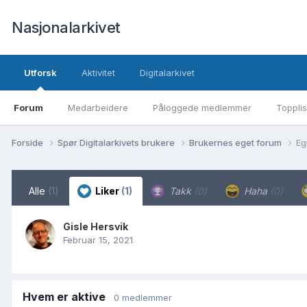
Nasjonalarkivet
Utforsk
Aktivitet
Digitalarkivet
Forum
Medarbeidere
Påloggede medlemmer
Topplis
Forside
Spør Digitalarkivets brukere
Brukernes eget forum
Eg
Alle
(1)
Liker
(1)
Takk
(0)
Haha
(0)
Gisle Hersvik
Februar 15, 2021
Hvem er aktive
0 medlemmer