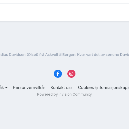
idius Davidsen (Olset) frå Askvoll til Bergen: Kvar vart det av sønene Dav
råk
Personvernvilkår
Kontakt oss
Cookies (informasjonskaps
Powered by Invision Community