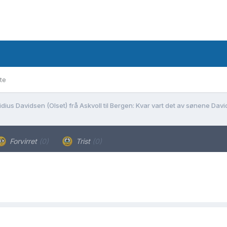
te
idius Davidsen (Olset) frå Askvoll til Bergen: Kvar vart det av sønene Dav
Forvirret
(0)
Trist
(0)