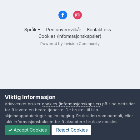
Språk
Personvernvilkår
Kontakt oss
Cookies (informasjonskapsler)
Powered by Invision Community
Viktig Informasjon
Arkivverket bruker
cookies (informasjonskapsler)
på sine nettsider
for å levere en bedre tjeneste. De brukes til bl.a.
skjemaoppdateringer og innlogging. Bruk siden som normalt, eller
lukk informasjonsboksen for å akseptere bruk av cookies.
Accept Cookies
Reject Cookies