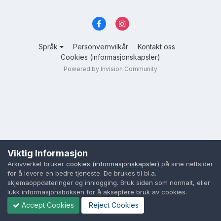
Språk
Personvernvilkår
Kontakt oss
Cookies (informasjonskapsler)
Powered by Invision Community
Viktig Informasjon
Arkivverket bruker
cookies (informasjonskapsler)
på sine nettsider
for å levere en bedre tjeneste. De brukes til bl.a.
skjemaoppdateringer og innlogging. Bruk siden som normalt, eller
lukk informasjonsboksen for å akseptere bruk av cookies.
Accept Cookies
Reject Cookies