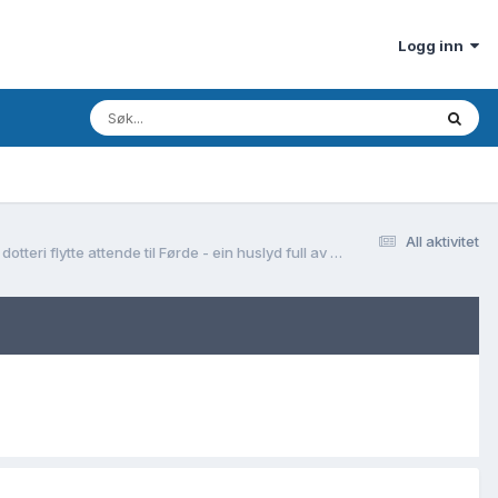
Logg inn
All aktivitet
Simon Christenson, fødd i Førde(?) kring 1775 - gift med Anna Colbeinsdotter frå Råeim i Gaular - vart plassfolk under Rønnei i Luster, men eine dotteri flytte attende til Førde - ein huslyd full av utfordringar?