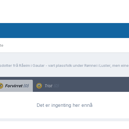
te
Forvirret
(0)
Trist
(0)
Det er ingenting her ennå