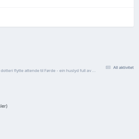
All aktivitet
Simon Christenson, fødd i Førde(?) kring 1775 - gift med Anna Colbeinsdotter frå Råeim i Gaular - vart plassfolk under Rønnei i Luster, men eine dotteri flytte attende til Førde - ein huslyd full av utfordringar?
ler)