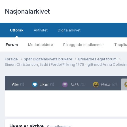
Nasjonalarkivet
Utforsk
Aktivitet
Digitalarkivet
Forum
Medarbeidere
Påloggede medlemmer
Topplis
Forside
Spør Digitalarkivets brukere
Brukernes eget forum
Alle
(1)
Liker
(1)
Takk
(0)
Haha
(0)
Hvem er aktive
0 medlemmer