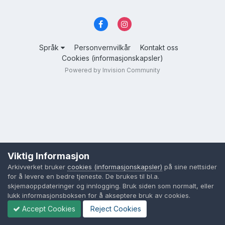
Språk
Personvernvilkår
Kontakt oss
Cookies (informasjonskapsler)
Powered by Invision Community
Viktig Informasjon
Arkivverket bruker
cookies (informasjonskapsler)
på sine nettsider
for å levere en bedre tjeneste. De brukes til bl.a.
skjemaoppdateringer og innlogging. Bruk siden som normalt, eller
lukk informasjonsboksen for å akseptere bruk av cookies.
Accept Cookies
Reject Cookies