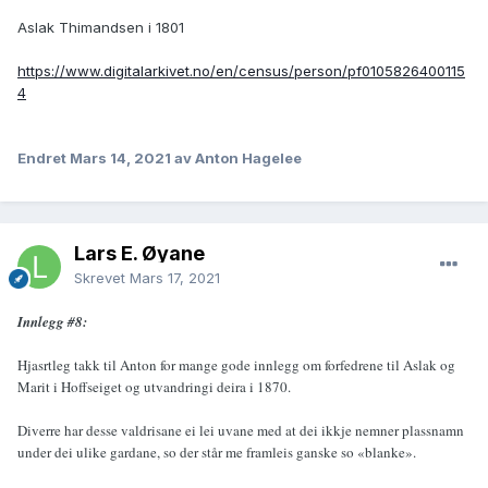
Aslak Thimandsen i 1801
https://www.digitalarkivet.no/en/census/person/pf0105826400115
4
Endret
Mars 14, 2021
av Anton Hagelee
Lars E. Øyane
Skrevet
Mars 17, 2021
Innlegg #8:
Hjasrtleg takk til Anton for mange gode innlegg om forfedrene til Aslak og
Marit i Hoffseiget og utvandringi deira i 1870.
Diverre har desse valdrisane ei lei uvane med at dei ikkje nemner plassnamn
under dei ulike gardane, so der står me framleis ganske so «blanke».