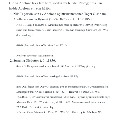
Ole og Abelona fekk fem born, medan dei budde i Noreg; dessutan
hadde Abelona ein son frå før:
1. Nils Tøgerson, son av Abelona og husmannssonen Tøger Olson frå
Gjellene 2 under Rønnei (1829-1895), var f. 31.12.1850.
Nels T. Haugen utvandra til Amerika med mori og stefaren i 1869 og livnærte seg
sidan som farmarbeidar («farm laborer») i Freeman township, Crawford Co., Wis.
der han d. ugift
##### (date and place of his death? – 1905!?)
Nels var døvstum («deaphmute»).
2. Susanna Olsdotter, f. 6.1.1856,
Susan O. Haugen utvandra med foreldri til Amerika i 1869 og gifte seg
##### (date and place of her marriage? – about 1885!?)
med Ove, kjend som Ovey O. Johnson, eon av husmannssonen Ole Johannesson frå
Smedegard under Alme i Hafslo (1824-1871).
Han var f. i Dane Co., Wis.
18.7.1859.
Ovey Johnson var brannmann («fire man»), og han og Susan busette seg i
Madison, Dane Co., Wis. der Ovey d. 10.1.1922.
Susan Johnson d. same staden
22.5.1949.
Dei fekk to born i lag:
a. Jessie Aletta Johnson, f. i Dane Co., Wis. 3.2.1886, d. ugift i Madison, Wis.