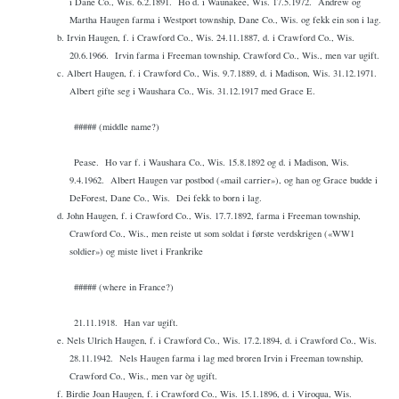
i Dane Co., Wis. 6.2.1891.
Ho d. i Waunakee, Wis. 17.5.1972.
Andrew og
Martha Haugen farma i Westport township, Dane Co., Wis. og fekk ein son i lag.
b. Irvin Haugen, f. i Crawford Co., Wis. 24.11.1887, d. i Crawford Co., Wis.
20.6.1966.
Irvin farma i Freeman township, Crawford Co., Wis., men var ugift.
c. Albert Haugen, f. i Crawford Co., Wis. 9.7.1889, d. i Madison, Wis. 31.12.1971.
Albert gifte seg i Waushara Co., Wis. 31.12.1917 med Grace E.
##### (middle name?)
Pease.
Ho var f. i Waushara Co., Wis. 15.8.1892 og d. i Madison, Wis.
9.4.1962.
Albert Haugen var postbod («mail carrier»), og han og Grace budde i
DeForest, Dane Co., Wis.
Dei fekk to born i lag.
d. John Haugen, f. i Crawford Co., Wis. 17.7.1892, farma i Freeman township,
Crawford Co., Wis., men reiste ut som soldat i første verdskrigen («WW1
soldier») og miste livet i Frankrike
##### (where in France?)
21.11.1918.
Han var ugift.
e. Nels Ulrich Haugen, f. i Crawford Co., Wis. 17.2.1894, d. i Crawford Co., Wis.
28.11.1942.
Nels Haugen farma i lag med broren Irvin i Freeman township,
Crawford Co., Wis., men var òg ugift.
f. Birdie Joan Haugen, f. i Crawford Co., Wis. 15.1.1896, d. i Viroqua, Wis.