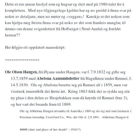
Dette er ein annan huslyd som eg hugsar eg sleit med på 1980-talet for å
komplettera. Med nye tilgjengelege kjelder har eg no greidd å finna svar på
nokre av detaljane, men no møter eg «veggen»! Kanskje er det nokon som
kan hjelpa meg freista finna svar på noko av det som framleis manglar, til
dømes om denne svigerdotteri frå Hoffseiget i Nord-Aurdal og foreldri
hennar??
Her følgjer eit oppdatert manuskript:
~~~~~~~~~~~~~~~~
Ole Olson Haugen,
frå Øyane under Haugen, var f. 7.9.1832 og gifte seg
Abelona Aamundsdotter
13.7.1859 med
frå Hagaflaten under Rønnei, f.
14.5.1830.
Ole og Abelona busette seg på Rønnei alt i 1859, men var
visstnok innerstfolk dei første åri.
Kring 1863 fekk dei so rydda seg ein
ny plass i den delen av Hesjebakken som då høyrde til Rønnei (bnr. 3),
og her vart dei buande fram til 1869.
Ole og Abbelona Haugen utvandra til Amerika i 1869 og slo seg ned som farmarar i
Freeman township, Crawford Co., Wis. der Ole d. 2.8.1891.
Abbelona Haugen d.
##### (date and place of her death? – 1916!?)