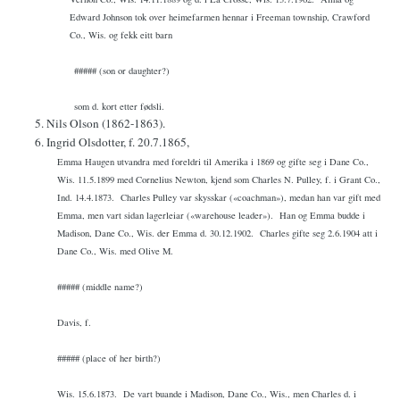
Edward Johnson tok over heimefarmen hennar i Freeman township, Crawford
Co., Wis. og fekk eitt barn
##### (son or daughter?)
som d. kort etter fødsli.
5. Nils Olson (1862-1863).
6. Ingrid Olsdotter, f. 20.7.1865,
Emma Haugen utvandra med foreldri til Amerika i 1869 og gifte seg i Dane Co.,
Wis. 11.5.1899 med Cornelius Newton, kjend som Charles N. Pulley, f. i Grant Co.,
Ind. 14.4.1873.
Charles Pulley var skysskar («coachman»), medan han var gift med
Emma, men vart sidan lagerleiar («warehouse leader»).
Han og Emma budde i
Madison, Dane Co., Wis. der Emma d. 30.12.1902.
Charles gifte seg 2.6.1904 att i
Dane Co., Wis. med Olive M.
##### (middle name?)
Davis, f.
##### (place of her birth?)
Wis. 15.6.1873.
De vart buande i Madison, Dane Co., Wis., men Charles d. i