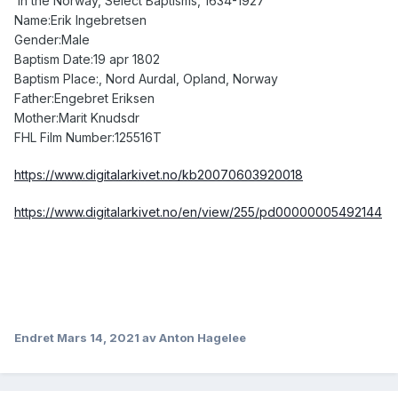
in the Norway, Select Baptisms, 1634-1927
Name:Erik Ingebretsen
Gender:Male
Baptism Date:19 apr 1802
Baptism Place:, Nord Aurdal, Opland, Norway
Father:Engebret Eriksen
Mother:Marit Knudsdr
FHL Film Number:125516T
https://www.digitalarkivet.no/kb20070603920018
https://www.digitalarkivet.no/en/view/255/pd00000005492144
Endret
Mars 14, 2021
av Anton Hagelee