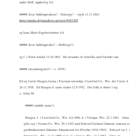
under Hoff, opphavleg frå
##### (kvar fødd/oppvaksen? – Dalseige? – vigsli 13.11.1863:
https://media.digitalarkivet.no/view/9367/205
og kona Marit Engebretsdotter frå
##### (kvar fødd/oppvaksi? – Hoffseige?)
og f. i Nord-Aurdal 12.10.1863.
Ho utvandra til Amerika med foreldri sine
##### (utvandringsåret? – e. 1870!)
Ed og Carrie Haugen farma i Freeman township, Crawford Co., Wis. der Carrie d.
26.11.1938.
Ed Haugen d. same staden 12.9.1952.
Dei fekk ei dotter i lag:
a. Alma M.
##### (middle name?)
Haugen, f. i Crawford Co., Wis. 6.6.1896, d. i Viroqua, Wis. 22.1.1981.
Alma
gifte seg i Vernon Co., Wis. 29.3.1922 med Edward Gerhard Johnson, soneson av
gardbrukarsonen Johannes Johannesson frå Øvrebø (1816-1903).
Edward var f. i
Vernon Co., Wis. 14.11.1889 og d. i La Crosse, Wis. 13.7.1962.
Alma og