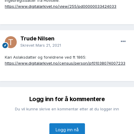
Ingebregtsdatter fra Hovseie.
https://www.digitalarkivet.no/view/255/pd00000033424033
Trude Nilsen
Skrevet
Mars 21, 2021
Kari Aslaksdatter og foreldrene ved ft 1865:
https://www.digitalarkivet.no/census/person/pf01038074007233
Logg inn for å kommentere
Du vil kunne skrive en kommentar etter at du logger inn
Logg inn nå