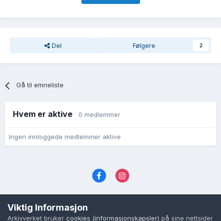
Del
Følgere
2
Gå til emneliste
Hvem er aktive
0 medlemmer
Ingen innloggede medlemmer aktive
Språk
Personvernvilkår
Kontakt oss
Viktig Informasjon
Cookies (informasjonskapsler)
Arkivverket bruker
cookies (informasjonskapsler)
på sine nettsider