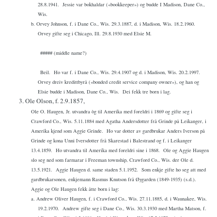
28.8.1941.
Jessie var bokhaldar («bookkeeper») og budde I Madison, Dane Co.,
Wis.
b. Orvey Johnson, f. i Dane Co., Wis. 29.3.1887, d. i Madison, Wis. 18.2.1960.
Orvey gifte seg i Chicago, Ill. 29.8.1930 med Elsie M.
##### (middle name?)
Beil.
Ho var f. i Dane Co., Wis. 29.4.1907 og d. i Madison, Wis. 20.2.1997.
Orvey dreiv kredittbyrå («bonded credit service company owner»), og han og
Elsie budde i Madison, Dane Co., Wis.
Dei fekk tre born i lag.
3. Ole Olson, f. 2.9.1857,
Ole O. Haugen, Jr. utvandra òg til Amerika med foreldri i 1869 og gifte seg i
Crawford Co., Wis. 5.11.1884 med Agatha Andersdotter frå Grinde på Leikanger, i
Amerika kjend som Aggie Grinde.
Ho var dotter av gardbrukar Anders Iverson på
Grinde og kona Unni Iversdotter frå Skarestad i Balestrand og f. i Leikanger
13.4.1859.
Ho utvandra til Amerika med foreldri sine i 1868.
Ole og Aggie Haugen
slo seg ned som farmarar i Freeman township, Crawford Co., Wis. der Ole d.
13.5.1921.
Aggie Haugen d. same staden 5.1.1952.
Som enkje gifte ho seg att med
gardbrukarsonen, enkjemann Rasmus Knutson frå Øygarden (1849-1935) (s.d.).
Aggie og Ole Haugen fekk åtte born i lag:
a. Andrew Oliver Haugen, f. i Crawford Co., Wis. 27.11.1885, d. i Waunakee, Wis.
19.2.1970.
Andrew gifte seg i Dane Co., Wis. 30.3.1930 med Martha Matson, f.