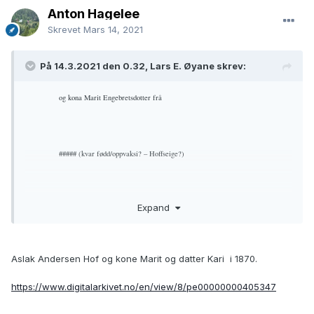
Anton Hagelee
Skrevet
Mars 14, 2021
På 14.3.2021 den 0.32, Lars E. Øyane skrev:
og kona Marit Engebretsdotter frå
##### (kvar fødd/oppvaksi? – Hoffseige?)
Expand
og f. i Nord-Aurdal 12.10.1863.
Ho utvandra til Amerika med foreldri sine
Aslak Andersen Hof og kone Marit og datter Kari i 1870.
##### (utvandringsåret? – e. 1870!)
https://www.digitalarkivet.no/en/view/8/pe00000000405347