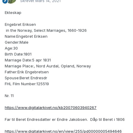
Skrevet
Mars 14, 2021
Ekteskap
Engebret Eriksen
in the Norway, Select Marriages, 1660-1926
Name:Engebret Eriksen
Gender:Male
Age:30
Birth Date:1801
Marriage Date:5 apr 1831
Marriage Place:, Nord Aurdal, Opland, Norway
Father:Erik Engebretsen
Spouse:Beret Endresdr
FHL Film Number:125519
Nr. 11
https://www.digitalarkivet.no/kb20070603940267
Far til Beret Endresdatter er Endre Jakobsen. Dåp til Beret i 1806
https://www.digitalarkivet.no/en/view/255/pd00000005494646