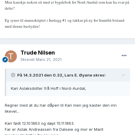
Men kanskje nokon sit med ei bygdebok for Nord-Aurdal som kan ha svar på
dette?
Eg syner til manuskriptet i Innlegg #1 og takkar på ny for framifrå bistand
med denne huslyden!
Trude Nilsen
Skrevet
Mars 21, 2021
På 14.3.2021 den 0.32, Lars E. Øyane skrev:
Kari Aslaksdotter frå Hoff i Nord-Aurdal,
Regner med at du har dåpen til Kari men jeg kaster den inn
likevel...
Kari født 12.10.1863 og døpt 15.11.1863.
Far er Aslak Andreassen fra Dalseie og mor er Marit