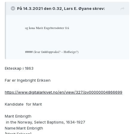
På 14.3.2021 den 0.32, Lars E. Øyane skrev:
og kona Marit Engebretsdotter frå
##### (kvar fødd/oppvaksi? – Hoffseige?)
Ekteskap i 1863
Far er Ingebright Eriksen
https://www.digitalarkivet.no/en/view/327/pv00000004866699
Kandidate for Marit
Marit Embrigth
in the Norway, Select Baptisms, 1634-1927
Name:Marit Embrigth