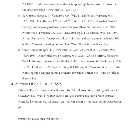
7.9.1972.
Birdie var hushaldar («housekeeper») hjå brørne sine på farmen i
Freeman township, Crawford Co., Wis., ugift.
g. Ida Geneva Haugen, f. i Crawford Co., Wis. 11.2.1899, d. i Viroqua, Wis.
15.5.1998.
Ida gifte seg i Crawford Co., Wis. 14.2.1920 med Arthur Samuel
Fortney, soneson av gardbrukarsonen Thomas Olson frå Fortun (1817-1887).
Arthur var f. i Vernon Co., Wis. 14.12.1891 og d. i La Crosse, Wis. 6.8.1969.
Arthur Fortney var farmar og snikkar («farmer and carpenter»), og han og Ida
budde i Viroqua township, Vernon Co., Wis.
Dei fekk fem born i lag.
h. Annie Louise Haugen, f. i Crawford Co., Wis. 28.9.1900, d. i Viroqua, Wis.
15.10.1987.
Annie gifte seg i Madison, Wis. 29.6.1927 med Alfred, kjend som
Fred J. Dregne, soneson av gardbrukar Sølfest Johannesson frå Fuglesteg (1829-
1912).
Fred var f. i Vernon Co., Wis. 8.4.1893 og d. i Viroqua, Wis. 12.2.1965.
Annie og Fred Dregne farma i Franklin township, Vernon Co., Wis. og fekk ei
dotter i lag.
4. Aamund Olson, f. 18.12.1859,
Edward (Ed) O. Haugen utvandra med foreldri til Amerika i 1869 og gifte seg i
Crawford Co., Wis. 11.9.1895 med Kari Aslaksdotter frå Hoff i Nord-Aurdal, i
Amerika kjend som Carrie Anderson.
Ho var dotter av husmann Aslak Andreasson
på
##### (ein plass, men kva for ein?)