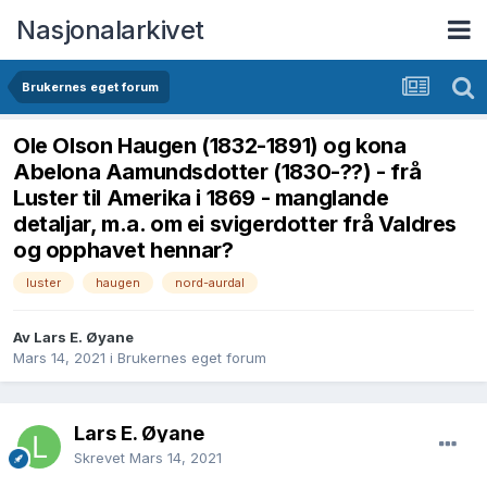
Nasjonalarkivet
Brukernes eget forum
Ole Olson Haugen (1832-1891) og kona
Abelona Aamundsdotter (1830-??) - frå
Luster til Amerika i 1869 - manglande
detaljar, m.a. om ei svigerdotter frå Valdres
og opphavet hennar?
luster
haugen
nord-aurdal
Av Lars E. Øyane
Mars 14, 2021
i
Brukernes eget forum
Lars E. Øyane
Skrevet
Mars 14, 2021