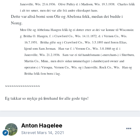
Janesville, Wis. 23.6.1936.
Olive Pulley d. i Madison, Wis. 19.3.1938.
Charles fekk
i alt tre søner, men dei var alle frå andre ekteskapet hans.
Dette var altså borni som Ole og Abelona fekk, medan dei budde i
Noreg.
Men Ole og Abbelona Haugen fekk òg ei dotter etter at dei var komne til Wisconsin:
g. Britha O. Haugen, f. i Crawford Co., Wis. 14.11.1872, d. i Vernon Co., Wis.
16.7.1951.
Britha gifte seg i Crawford Co., Wis. 3.5.1893 med Soren Elias,
kjend som Sam Jerman.
Han var f. i Vernon Co., Wis. 3.8.1868 og d. i
Janesville, Wis. 21.2.1936.
Sam var ei tid handelsmann («merchant») i Sherburn,
Martin Co., Minn., men dreiv sidan tømmerlager («lumberyard owner and
operator») i Viroqua, Vernon Co., Wis. og i Janesville, Rock Co., Wis.
Han og
Britha fekk fem born i lag.
~~~~~~~~~~~~~~~~
Eg takkar so mykje på førehand for alle gode tips!
Anton Hagelee
Skrevet
Mars 14, 2021