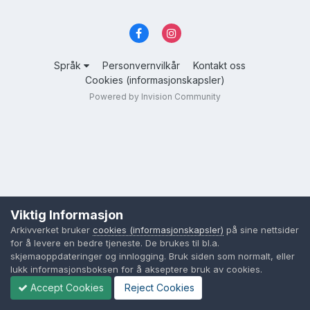
Språk
Personvernvilkår
Kontakt oss
Cookies (informasjonskapsler)
Powered by Invision Community
Viktig Informasjon
Arkivverket bruker
cookies (informasjonskapsler)
på sine nettsider
for å levere en bedre tjeneste. De brukes til bl.a.
skjemaoppdateringer og innlogging. Bruk siden som normalt, eller
lukk informasjonsboksen for å akseptere bruk av cookies.
Accept Cookies
Reject Cookies