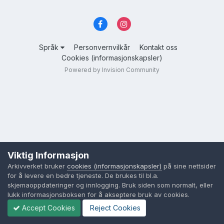
Språk
Personvernvilkår
Kontakt oss
Cookies (informasjonskapsler)
Powered by Invision Community
Viktig Informasjon
Arkivverket bruker
cookies (informasjonskapsler)
på sine nettsider
for å levere en bedre tjeneste. De brukes til bl.a.
skjemaoppdateringer og innlogging. Bruk siden som normalt, eller
lukk informasjonsboksen for å akseptere bruk av cookies.
Accept Cookies
Reject Cookies