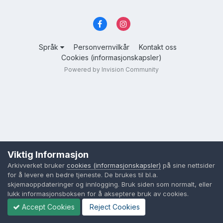
Språk
Personvernvilkår
Kontakt oss
Cookies (informasjonskapsler)
Powered by Invision Community
Viktig Informasjon
Arkivverket bruker
cookies (informasjonskapsler)
på sine nettsider
for å levere en bedre tjeneste. De brukes til bl.a.
skjemaoppdateringer og innlogging. Bruk siden som normalt, eller
lukk informasjonsboksen for å akseptere bruk av cookies.
Accept Cookies
Reject Cookies