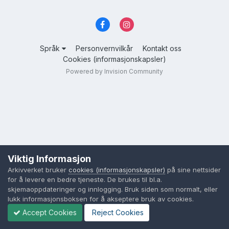
Språk
Personvernvilkår
Kontakt oss
Cookies (informasjonskapsler)
Powered by Invision Community
Viktig Informasjon
Arkivverket bruker
cookies (informasjonskapsler)
på sine nettsider
for å levere en bedre tjeneste. De brukes til bl.a.
skjemaoppdateringer og innlogging. Bruk siden som normalt, eller
lukk informasjonsboksen for å akseptere bruk av cookies.
Accept Cookies
Reject Cookies