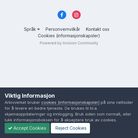
Språk
Personvernvilkår
Kontakt oss
Cookies (informasjonskapsler)
Powered by Invision Community
Viktig Informasjon
Arkivverket bruker
cookies (informasjonskapsler)
på sine nettsider
for å levere en bedre tjeneste. De brukes til bl.a.
skjemaoppdateringer og innlogging. Bruk siden som normalt, eller
lukk informasjonsboksen for å akseptere bruk av cookies.
Accept Cookies
Reject Cookies