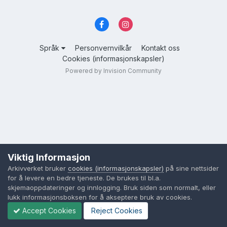
Språk
Personvernvilkår
Kontakt oss
Cookies (informasjonskapsler)
Powered by Invision Community
Viktig Informasjon
Arkivverket bruker
cookies (informasjonskapsler)
på sine nettsider
for å levere en bedre tjeneste. De brukes til bl.a.
skjemaoppdateringer og innlogging. Bruk siden som normalt, eller
lukk informasjonsboksen for å akseptere bruk av cookies.
Accept Cookies
Reject Cookies