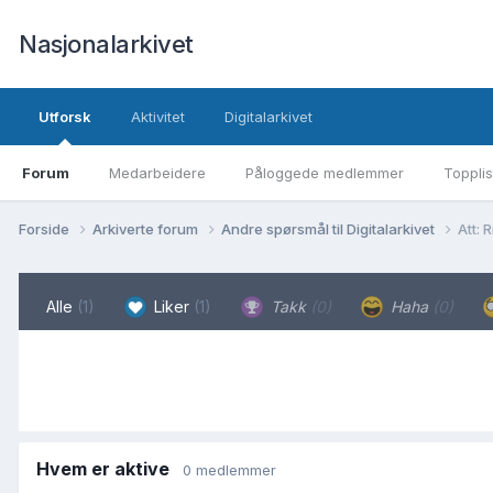
Nasjonalarkivet
Utforsk
Aktivitet
Digitalarkivet
Forum
Medarbeidere
Påloggede medlemmer
Topplis
Forside
Arkiverte forum
Andre spørsmål til Digitalarkivet
Att: 
Alle
(1)
Liker
(1)
Takk
(0)
Haha
(0)
Hvem er aktive
0 medlemmer