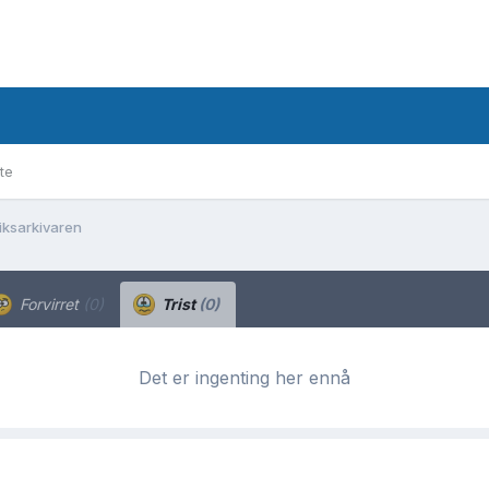
te
Riksarkivaren
Forvirret
(0)
Trist
(0)
Det er ingenting her ennå