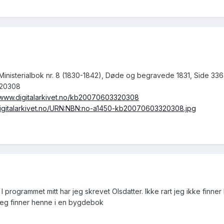
Ministerialbok nr. 8 (1830-1842), Døde og begravede 1831, Side 336
320308
//www.digitalarkivet.no/kb20070603320308
.digitalarkivet.no/URN:NBN:no-a1450-kb20070603320308.jpg
l. I programmet mitt har jeg skrevet Olsdatter. Ikke rart jeg ikke finne
 jeg finner henne i en bygdebok