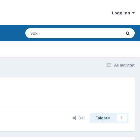
Logg inn
All aktivitet
Del
Følgere
1