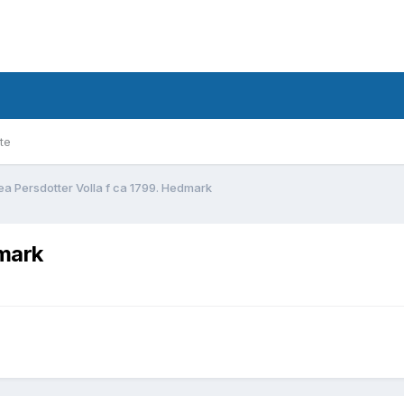
te
ea Persdotter Volla f ca 1799. Hedmark
dmark