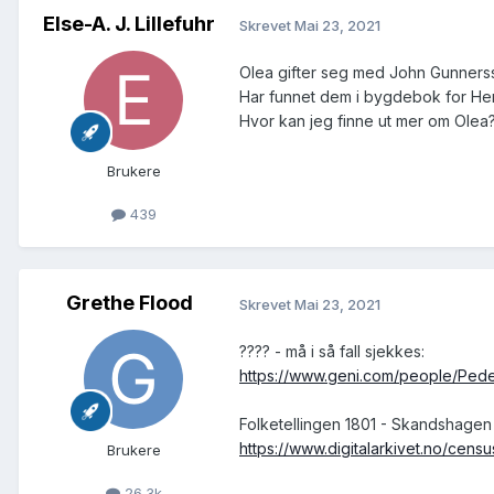
Else-A. J. Lillefuhr
Skrevet
Mai 23, 2021
Olea gifter seg med John Gunnerss
Har funnet dem i bygdebok for He
Hvor kan jeg finne ut mer om Olea
Brukere
439
Grethe Flood
Skrevet
Mai 23, 2021
???? - må i så fall sjekkes:
https://www.geni.com/people/P
Folketellingen 1801 - Skandshagen 
https://www.digitalarkivet.no/ce
Brukere
26.3k