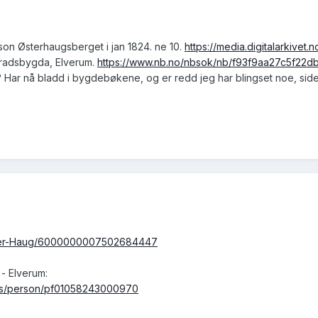
on Østerhaugsberget i jan 1824. ne 10.
https://media.digitalarkivet
radsbygda, Elverum.
https://www.nb.no/nbsok/nb/f93f9aa27c5f22d
? Har nå bladd i bygdebøkene, og er redd jeg har blingset noe, sid
eder-Haug/6000000007502684447
- Elverum:
nsus/person/pf01058243000970