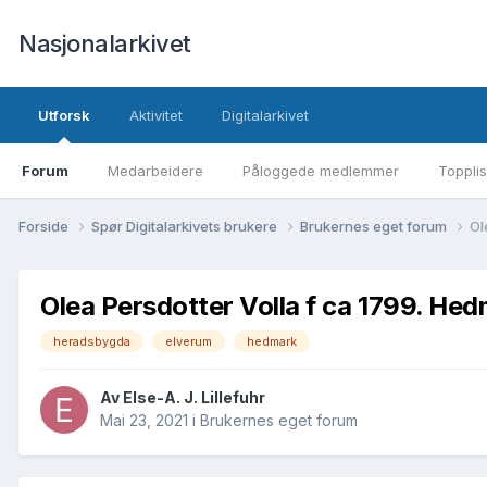
Nasjonalarkivet
Utforsk
Aktivitet
Digitalarkivet
Forum
Medarbeidere
Påloggede medlemmer
Topplis
Forside
Spør Digitalarkivets brukere
Brukernes eget forum
Ol
Olea Persdotter Volla f ca 1799. He
heradsbygda
elverum
hedmark
Av Else-A. J. Lillefuhr
Mai 23, 2021
i
Brukernes eget forum