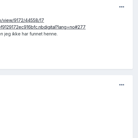
.no/view/9172/44558/17
bf9129172ec916bfc.nbdigital?lang=no#277
en jeg ikke har funnet henne.