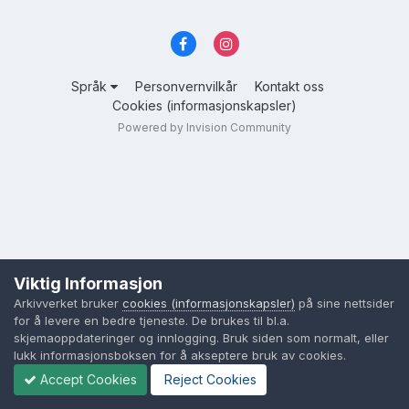
Språk
Personvernvilkår
Kontakt oss
Cookies (informasjonskapsler)
Powered by Invision Community
Viktig Informasjon
Arkivverket bruker
cookies (informasjonskapsler)
på sine nettsider
for å levere en bedre tjeneste. De brukes til bl.a.
skjemaoppdateringer og innlogging. Bruk siden som normalt, eller
lukk informasjonsboksen for å akseptere bruk av cookies.
Accept Cookies
Reject Cookies