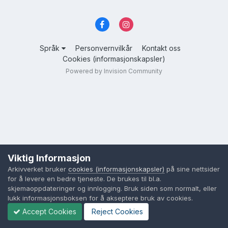
Språk
Personvernvilkår
Kontakt oss
Cookies (informasjonskapsler)
Powered by Invision Community
Viktig Informasjon
Arkivverket bruker
cookies (informasjonskapsler)
på sine nettsider
for å levere en bedre tjeneste. De brukes til bl.a.
skjemaoppdateringer og innlogging. Bruk siden som normalt, eller
lukk informasjonsboksen for å akseptere bruk av cookies.
Accept Cookies
Reject Cookies