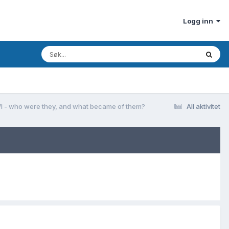
Logg inn
 WI - who were they, and what became of them?
All aktivitet