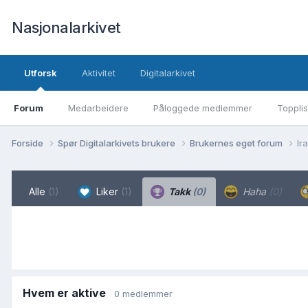
Nasjonalarkivet
Utforsk
Aktivitet
Digitalarkivet
Forum
Medarbeidere
Påloggede medlemmer
Topplis
Forside
Spør Digitalarkivets brukere
Brukernes eget forum
Ir
Alle
(1)
Liker
(1)
Takk
(0)
Haha
(0)
Hvem er aktive
0 medlemmer