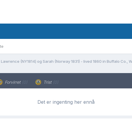
te
a Lawrence (NY1814) og Sarah (Norway 1831) - lived 1860 in Buffalo Co.,
Forvirret
(0)
Trist
(0)
Det er ingenting her ennå