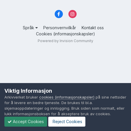
Språk
Personvernvilkår
Kontakt oss
Cookies (informasjonskapsler)
Powered by Invision Community
Viktig Informasjon
Arkivverket bruker
cookies (informasjonskapsler)
på sine nettsider
for å levere en bedre tjeneste. De brukes til bl.a.
skjemaoppdateringer og innlogging. Bruk siden som normalt, eller
lukk informasjonsboksen for å akseptere bruk av cookies.
Accept Cookies
Reject Cookies