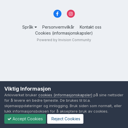
Språk
Personvernvilkår
Kontakt oss
Cookies (informasjonskapsler)
Powered by Invision Community
Viktig Informasjon
Arkivverket bruker
cookies (informasjonskapsler)
på sine nettsider
for å levere en bedre tjeneste. De brukes til bl.a.
skjemaoppdateringer og innlogging. Bruk siden som normalt, eller
lukk informasjonsboksen for å akseptere bruk av cookies.
Accept Cookies
Reject Cookies