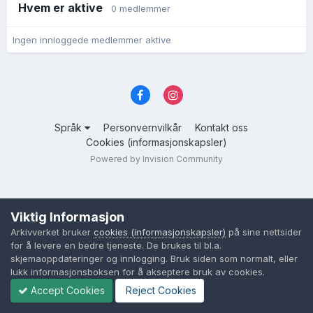
Hvem er aktive
0 medlemmer
Ingen innloggede medlemmer aktive
Språk
Personvernvilkår
Kontakt oss
Cookies (informasjonskapsler)
Powered by Invision Community
Viktig Informasjon
Arkivverket bruker
cookies (informasjonskapsler)
på sine nettsider
for å levere en bedre tjeneste. De brukes til bl.a.
skjemaoppdateringer og innlogging. Bruk siden som normalt, eller
lukk informasjonsboksen for å akseptere bruk av cookies.
Accept Cookies
Reject Cookies