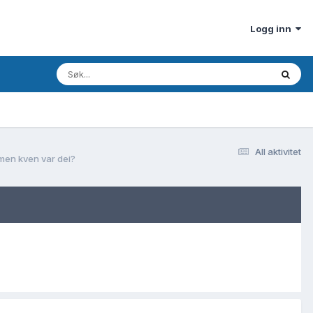
Logg inn
All aktivitet
men kven var dei?