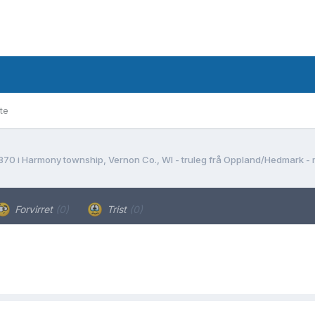
te
870 i Harmony township, Vernon Co., WI - truleg frå Oppland/Hedmark - 
Forvirret
(0)
Trist
(0)