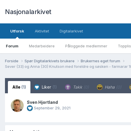
Nasjonalarkivet
Utforsk
Aktivitet
Digitalarkivet
Forum
Medarbeidere
Påloggede medlemmer
Topplis
Forside
Spør Digitalarkivets brukere
Brukernes eget forum
Sever (33) og Anna (30) Knutson med foreldre og søsken - farmarar 1
Alle
(1)
Liker
(1)
Takk
(0)
Haha
(0)
Sven Hjortland
September 29, 2021