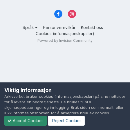
Språk
Personvernvilkår
Kontakt oss
Cookies (informasjonskapsler)
Powered by Invision Community
Viktig Informasjon
Arkivverket bruker
cookies (informasjonskapsler)
på sine nettsider
for å levere en bedre tjeneste. De brukes til bl.a.
skjemaoppdateringer og innlogging. Bruk siden som normalt, eller
lukk informasjonsboksen for å akseptere bruk av cookies.
Accept Cookies
Reject Cookies