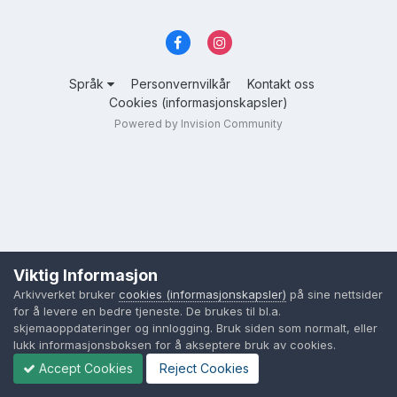
Språk
Personvernvilkår
Kontakt oss
Cookies (informasjonskapsler)
Powered by Invision Community
Viktig Informasjon
Arkivverket bruker
cookies (informasjonskapsler)
på sine nettsider
for å levere en bedre tjeneste. De brukes til bl.a.
skjemaoppdateringer og innlogging. Bruk siden som normalt, eller
lukk informasjonsboksen for å akseptere bruk av cookies.
Accept Cookies
Reject Cookies