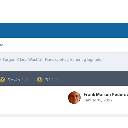
te
, Bergen: Claus Westfal - Hans opphav, koner og lagnader
Forvirret
(0)
Trist
(0)
Frank Marton Peders
Januar 15, 2022