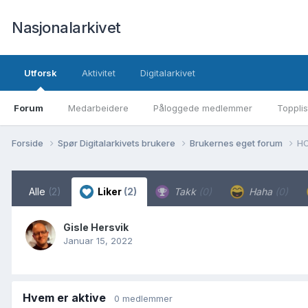
Nasjonalarkivet
Utforsk
Aktivitet
Digitalarkivet
Forum
Medarbeidere
Påloggede medlemmer
Topplis
Forside
Spør Digitalarkivets brukere
Brukernes eget forum
HO
Alle
(2)
Liker
(2)
Takk
(0)
Haha
(0)
Gisle Hersvik
Januar 15, 2022
Hvem er aktive
0 medlemmer