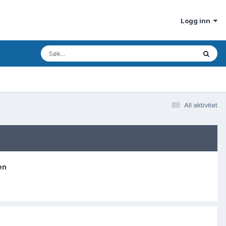
Logg inn
All aktivitet
en