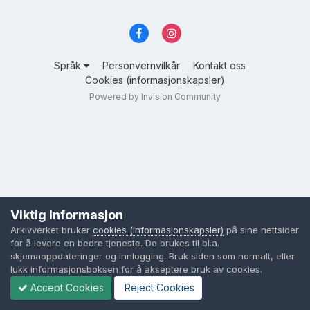
Språk
Personvernvilkår
Kontakt oss
Cookies (informasjonskapsler)
Powered by Invision Community
Viktig Informasjon
Arkivverket bruker
cookies (informasjonskapsler)
på sine nettsider
for å levere en bedre tjeneste. De brukes til bl.a.
skjemaoppdateringer og innlogging. Bruk siden som normalt, eller
lukk informasjonsboksen for å akseptere bruk av cookies.
Accept Cookies
Reject Cookies