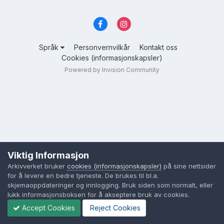
Språk
Personvernvilkår
Kontakt oss
Cookies (informasjonskapsler)
Powered by Invision Community
Viktig Informasjon
Arkivverket bruker
cookies (informasjonskapsler)
på sine nettsider
for å levere en bedre tjeneste. De brukes til bl.a.
skjemaoppdateringer og innlogging. Bruk siden som normalt, eller
lukk informasjonsboksen for å akseptere bruk av cookies.
Accept Cookies
Reject Cookies