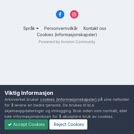
Språk
Personvernvilkår
Kontakt oss
Cookies (informasjonskapsler)
Powered by Invision Community
Viktig Informasjon
Arkivverket bruker
cookies (informasjonskapsler)
på sine nettsider
for å levere en bedre tjeneste. De brukes til bl.a.
skjemaoppdateringer og innlogging. Bruk siden som normalt, eller
lukk informasjonsboksen for å akseptere bruk av cookies.
Accept Cookies
Reject Cookies