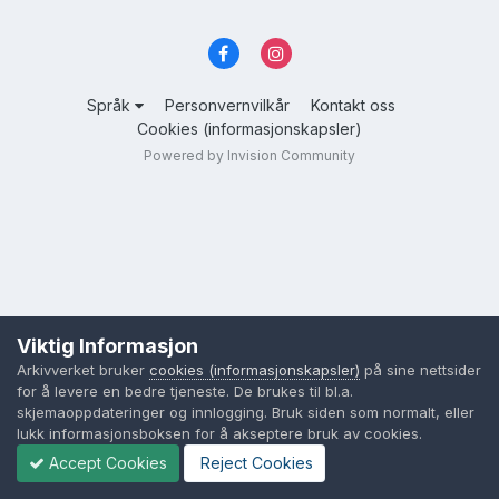
Språk
Personvernvilkår
Kontakt oss
Cookies (informasjonskapsler)
Powered by Invision Community
Viktig Informasjon
Arkivverket bruker
cookies (informasjonskapsler)
på sine nettsider
for å levere en bedre tjeneste. De brukes til bl.a.
skjemaoppdateringer og innlogging. Bruk siden som normalt, eller
lukk informasjonsboksen for å akseptere bruk av cookies.
Accept Cookies
Reject Cookies