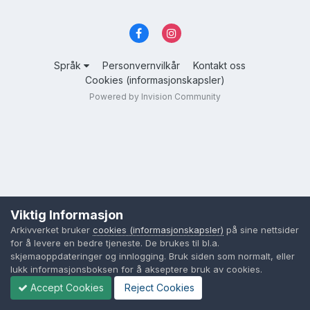
Språk
Personvernvilkår
Kontakt oss
Cookies (informasjonskapsler)
Powered by Invision Community
Viktig Informasjon
Arkivverket bruker
cookies (informasjonskapsler)
på sine nettsider
for å levere en bedre tjeneste. De brukes til bl.a.
skjemaoppdateringer og innlogging. Bruk siden som normalt, eller
lukk informasjonsboksen for å akseptere bruk av cookies.
Accept Cookies
Reject Cookies