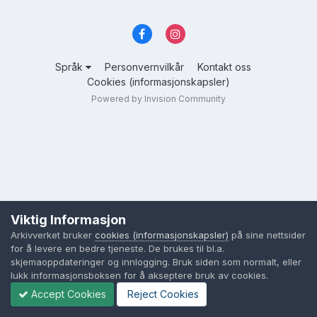
Språk
Personvernvilkår
Kontakt oss
Cookies (informasjonskapsler)
Powered by Invision Community
Viktig Informasjon
Arkivverket bruker
cookies (informasjonskapsler)
på sine nettsider
for å levere en bedre tjeneste. De brukes til bl.a.
skjemaoppdateringer og innlogging. Bruk siden som normalt, eller
lukk informasjonsboksen for å akseptere bruk av cookies.
Accept Cookies
Reject Cookies