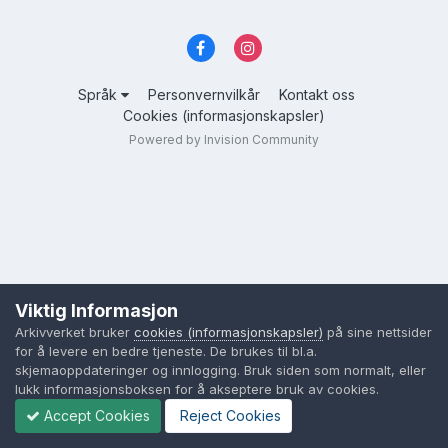
Språk
Personvernvilkår
Kontakt oss
Cookies (informasjonskapsler)
Powered by Invision Community
Viktig Informasjon
Arkivverket bruker
cookies (informasjonskapsler)
på sine nettsider
for å levere en bedre tjeneste. De brukes til bl.a.
skjemaoppdateringer og innlogging. Bruk siden som normalt, eller
lukk informasjonsboksen for å akseptere bruk av cookies.
Accept Cookies
Reject Cookies