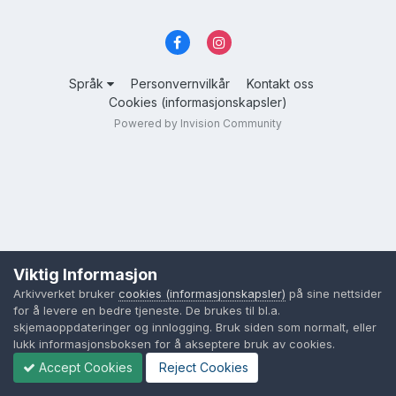
Språk
Personvernvilkår
Kontakt oss
Cookies (informasjonskapsler)
Powered by Invision Community
Viktig Informasjon
Arkivverket bruker
cookies (informasjonskapsler)
på sine nettsider
for å levere en bedre tjeneste. De brukes til bl.a.
skjemaoppdateringer og innlogging. Bruk siden som normalt, eller
lukk informasjonsboksen for å akseptere bruk av cookies.
Accept Cookies
Reject Cookies