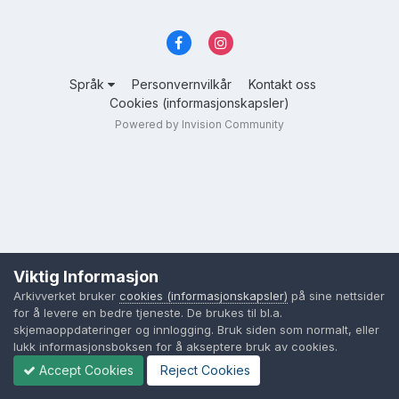
Språk
Personvernvilkår
Kontakt oss
Cookies (informasjonskapsler)
Powered by Invision Community
Viktig Informasjon
Arkivverket bruker
cookies (informasjonskapsler)
på sine nettsider
for å levere en bedre tjeneste. De brukes til bl.a.
skjemaoppdateringer og innlogging. Bruk siden som normalt, eller
lukk informasjonsboksen for å akseptere bruk av cookies.
Accept Cookies
Reject Cookies