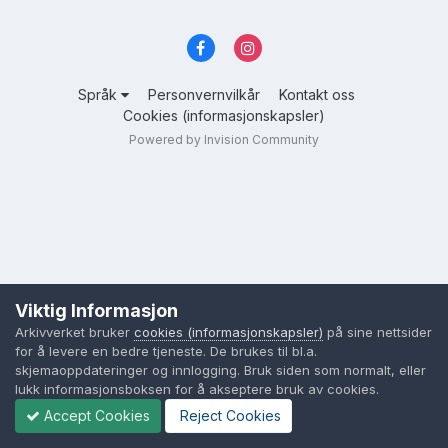
Språk
Personvernvilkår
Kontakt oss
Cookies (informasjonskapsler)
Powered by Invision Community
Viktig Informasjon
Arkivverket bruker
cookies (informasjonskapsler)
på sine nettsider
for å levere en bedre tjeneste. De brukes til bl.a.
skjemaoppdateringer og innlogging. Bruk siden som normalt, eller
lukk informasjonsboksen for å akseptere bruk av cookies.
Accept Cookies
Reject Cookies