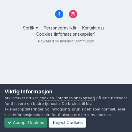
Språk
Personvernvilkår
Kontakt oss
Cookies (informasjonskapsler)
Powered by Invision Community
Viktig Informasjon
Arkivverket bruker
cookies (informasjonskapsler)
på sine nettsider
for å levere en bedre tjeneste. De brukes til bl.a.
skjemaoppdateringer og innlogging. Bruk siden som normalt, eller
lukk informasjonsboksen for å akseptere bruk av cookies.
Accept Cookies
Reject Cookies