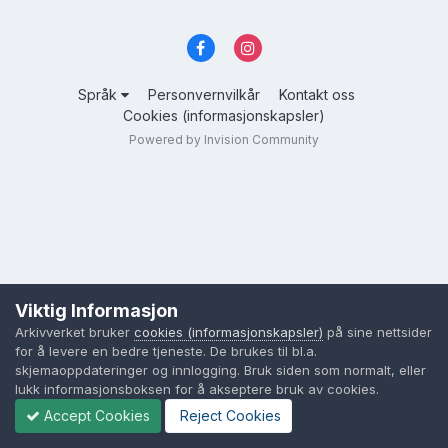
Språk
Personvernvilkår
Kontakt oss
Cookies (informasjonskapsler)
Powered by Invision Community
Viktig Informasjon
Arkivverket bruker
cookies (informasjonskapsler)
på sine nettsider
for å levere en bedre tjeneste. De brukes til bl.a.
skjemaoppdateringer og innlogging. Bruk siden som normalt, eller
lukk informasjonsboksen for å akseptere bruk av cookies.
Accept Cookies
Reject Cookies