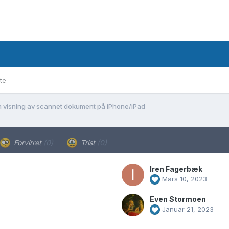
te
n visning av scannet dokument på iPhone/iPad
Forvirret
(0)
Trist
(0)
Iren Fagerbæk
Mars 10, 2023
Even Stormoen
Januar 21, 2023