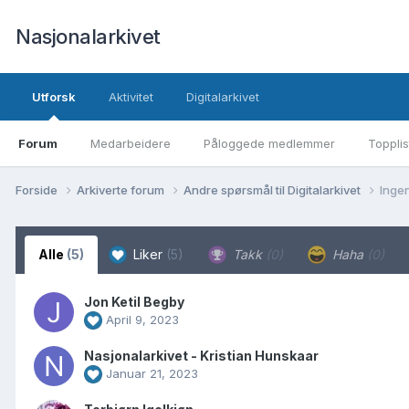
Nasjonalarkivet
Utforsk
Aktivitet
Digitalarkivet
Forum
Medarbeidere
Påloggede medlemmer
Topplis
Forside
Arkiverte forum
Andre spørsmål til Digitalarkivet
Inge
Alle
(5)
Liker
(5)
Takk
(0)
Haha
(0)
Jon Ketil Begby
April 9, 2023
Nasjonalarkivet - Kristian Hunskaar
Januar 21, 2023