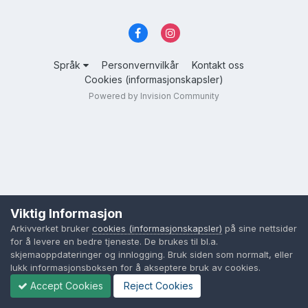
Språk
Personvernvilkår
Kontakt oss
Cookies (informasjonskapsler)
Powered by Invision Community
Viktig Informasjon
Arkivverket bruker
cookies (informasjonskapsler)
på sine nettsider
for å levere en bedre tjeneste. De brukes til bl.a.
skjemaoppdateringer og innlogging. Bruk siden som normalt, eller
lukk informasjonsboksen for å akseptere bruk av cookies.
Accept Cookies
Reject Cookies