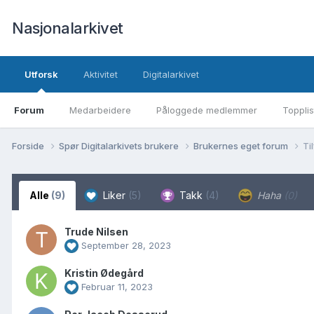
Nasjonalarkivet
Utforsk
Aktivitet
Digitalarkivet
Forum
Medarbeidere
Påloggede medlemmer
Topplis
Forside
Spør Digitalarkivets brukere
Brukernes eget forum
Ti
Alle
(9)
Liker
(5)
Takk
(4)
Haha
(0)
Trude Nilsen
September 28, 2023
Kristin Ødegård
Februar 11, 2023