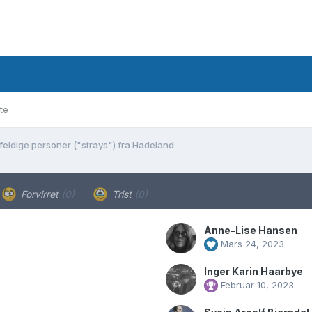
te
lfeldige personer ("strays") fra Hadeland
Forvirret
(0)
Trist
(0)
Anne-Lise Hansen
Mars 24, 2023
Inger Karin Haarbye
Februar 10, 2023