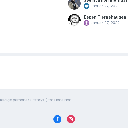
Svein Arnolf Bjørndal
Januar 27, 2023
Espen Tjernshaugen
Januar 27, 2023
lfeldige personer ("strays") fra Hadeland