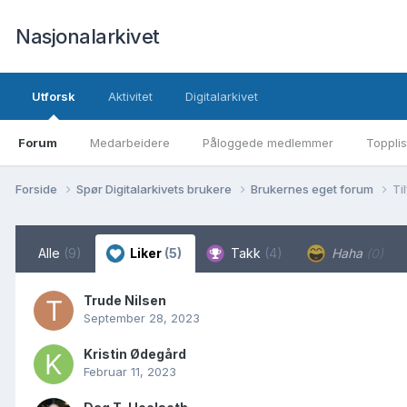
Nasjonalarkivet
Utforsk
Aktivitet
Digitalarkivet
Forum
Medarbeidere
Påloggede medlemmer
Topplis
Forside
Spør Digitalarkivets brukere
Brukernes eget forum
Ti
Alle
(9)
Liker
(5)
Takk
(4)
Haha
(0)
Trude Nilsen
September 28, 2023
Kristin Ødegård
Februar 11, 2023