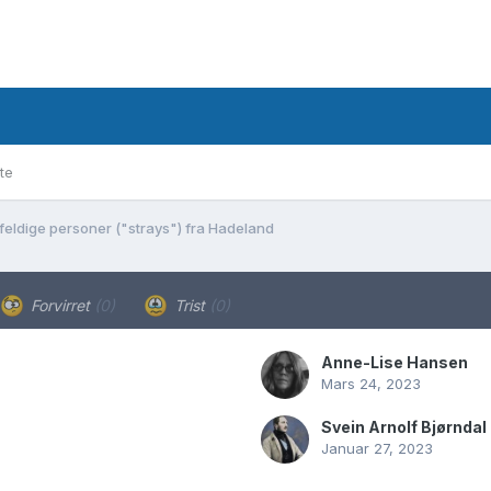
te
lfeldige personer ("strays") fra Hadeland
Forvirret
(0)
Trist
(0)
Anne-Lise Hansen
Mars 24, 2023
Svein Arnolf Bjørndal
Januar 27, 2023