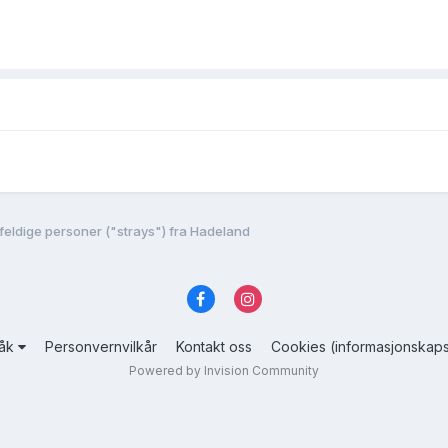
lfeldige personer ("strays") fra Hadeland
råk
Personvernvilkår
Kontakt oss
Cookies (informasjonskaps
Powered by Invision Community