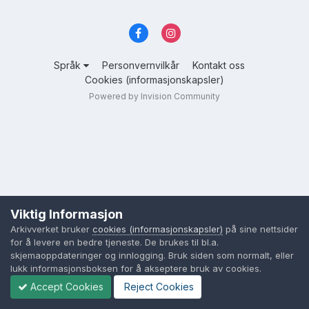
Språk
Personvernvilkår
Kontakt oss
Cookies (informasjonskapsler)
Powered by Invision Community
Viktig Informasjon
Arkivverket bruker
cookies (informasjonskapsler)
på sine nettsider
for å levere en bedre tjeneste. De brukes til bl.a.
skjemaoppdateringer og innlogging. Bruk siden som normalt, eller
lukk informasjonsboksen for å akseptere bruk av cookies.
Accept Cookies
Reject Cookies