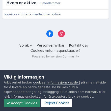
Hvem er aktive
0 medlemmer
Ingen innloggede medlemmer aktive
Språk
Personvernvilkår
Kontakt oss
Cookies (informasjonskapsler)
Powered by Invision Community
Viktig Informasjon
Arkivverket bruker
cookies (informasjonskapsler)
på sine nettsider
for å levere en bedre tjeneste. De brukes til bl.a.
skjemaoppdateringer og innlogging. Bruk siden som normalt, eller
lukk informasjonsboksen for å akseptere bruk av cookies.
Accept Cookies
Reject Cookies