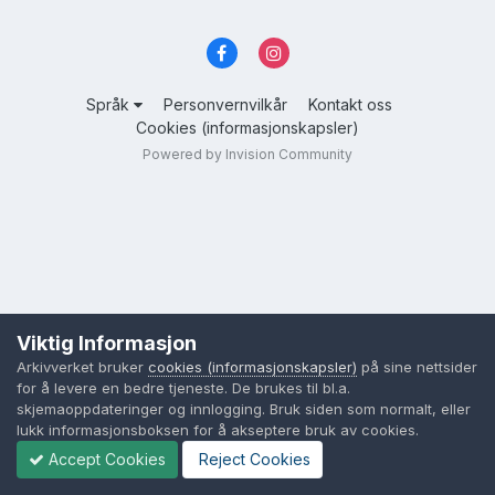
Språk
Personvernvilkår
Kontakt oss
Cookies (informasjonskapsler)
Powered by Invision Community
Viktig Informasjon
Arkivverket bruker
cookies (informasjonskapsler)
på sine nettsider
for å levere en bedre tjeneste. De brukes til bl.a.
skjemaoppdateringer og innlogging. Bruk siden som normalt, eller
lukk informasjonsboksen for å akseptere bruk av cookies.
Accept Cookies
Reject Cookies