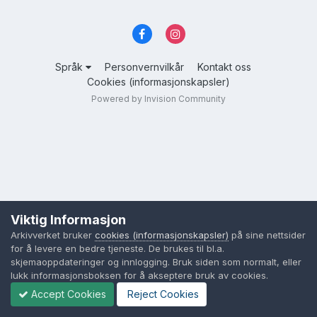
Språk
Personvernvilkår
Kontakt oss
Cookies (informasjonskapsler)
Powered by Invision Community
Viktig Informasjon
Arkivverket bruker
cookies (informasjonskapsler)
på sine nettsider
for å levere en bedre tjeneste. De brukes til bl.a.
skjemaoppdateringer og innlogging. Bruk siden som normalt, eller
lukk informasjonsboksen for å akseptere bruk av cookies.
Accept Cookies
Reject Cookies