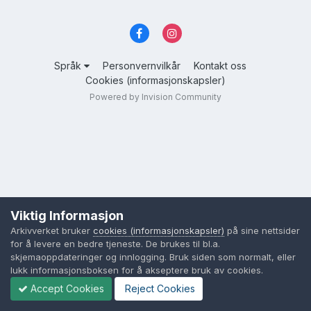
Språk
Personvernvilkår
Kontakt oss
Cookies (informasjonskapsler)
Powered by Invision Community
Viktig Informasjon
Arkivverket bruker
cookies (informasjonskapsler)
på sine nettsider
for å levere en bedre tjeneste. De brukes til bl.a.
skjemaoppdateringer og innlogging. Bruk siden som normalt, eller
lukk informasjonsboksen for å akseptere bruk av cookies.
Accept Cookies
Reject Cookies