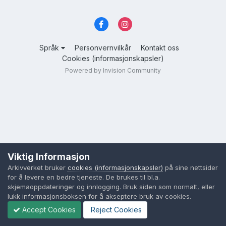
Språk
Personvernvilkår
Kontakt oss
Cookies (informasjonskapsler)
Powered by Invision Community
Viktig Informasjon
Arkivverket bruker
cookies (informasjonskapsler)
på sine nettsider
for å levere en bedre tjeneste. De brukes til bl.a.
skjemaoppdateringer og innlogging. Bruk siden som normalt, eller
lukk informasjonsboksen for å akseptere bruk av cookies.
Accept Cookies
Reject Cookies